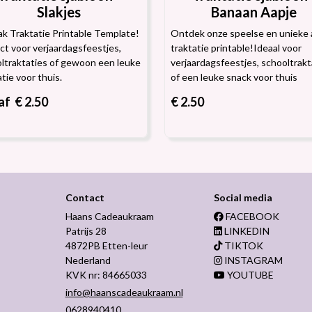
Slakjes
Banaan Aapje
ak Traktatie Printable Template!
Ontdek onze speelse en unieke 
ct voor verjaardagsfeestjes,
traktatie printable! ​​​​​​​Ideaal voor
ltraktaties of gewoon een leuke
verjaardagsfeestjes, schooltrakt
atie voor thuis.
of een leuke snack voor thuis
f € 2.50
€ 2.50
Contact
Social media
Haans Cadeaukraam
FACEBOOK
Patrijs 28
LINKEDIN
4872PB Etten-leur
TIKTOK
Nederland
INSTAGRAM
KVK nr: 84665033
YOUTUBE
info@haanscadeaukraam.nl
0628940410