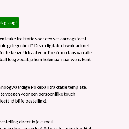
en leuke traktatie voor een verjaardagsfeest,
iale gelegenheid? Deze digitale download met
fecte keuze! Ideaal voor Pokémon fans van alle
eball leeg zodat je hem helemaal naar wens kunt
n hoogwaardige Pokeball traktatie template.
e te voegen voor een persoonlijke touch
ftijd bij je bestelling).
estelling direct in je e-mail.
udig de naam en leeftijd van de jarige toe. Het