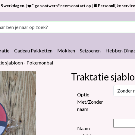
 5 werkdagen. | ❤️Eigen ontwerp? neem contact op | 🛍 Persoonlijke service
atie
Cadeau Pakketten
Mokken
Seizoenen
Hebben Dinge
tie sjabloon - Pokemonbal
Traktatie sjab
Optie
Met/Zonder
naam
Naam