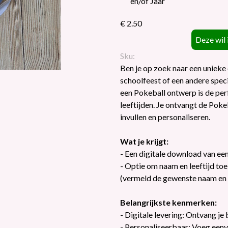
en/of Jaar
€ 2.50
Sku:
Ben je op zoek naar een unieke 
schoolfeest of een andere spec
een Pokeball ontwerp is de per
leeftijden. Je ontvangt de Pok
invullen en personaliseren.
Wat je krijgt:
- Een digitale download van ee
- Optie om naam en leeftijd to
(vermeld de gewenste naam en lee
Belangrijkste kenmerken:
- Digitale levering: Ontvang je b
- Personaliseerbaar: Voeg eenvo