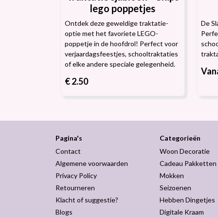
lego poppetjes
Ontdek deze geweldige traktatie-
De Sl
optie met het favoriete LEGO-
Perfe
poppetje in de hoofdrol! Perfect voor
schoo
verjaardagsfeestjes, schooltraktaties
trakt
of elke andere speciale gelegenheid.
Vana
€ 2.50
Pagina's
Categorieën
Contact
Woon Decoratie
Algemene voorwaarden
Cadeau Pakketten
Privacy Policy
Mokken
Retourneren
Seizoenen
Klacht of suggestie?
Hebben Dingetjes
Blogs
Digitale Kraam